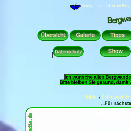
Hintergrundbild ist an der Bä
Ich wünsche allen Bergwande
Bitte bleiben Sie gesund, damit
Bilder
/
Schattwald-Hi
...Für nächste