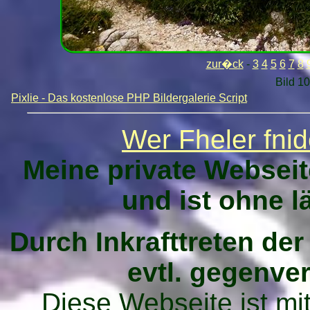
zur�ck
-
3
4
5
6
7
8
Bild 10
Pixlie - Das kostenlose PHP Bildergalerie Script
Wer Fheler fnide
Meine private Websei
und ist ohne l
Durch Inkrafttreten d
evtl. gegenve
Diese Webseite ist mit